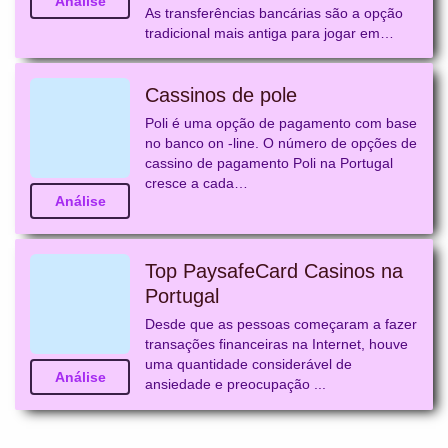
Análise
As transferências bancárias são a opção
tradicional mais antiga para jogar em…
Cassinos de pole
Poli é uma opção de pagamento com base
no banco on -line. O número de opções de
cassino de pagamento Poli na Portugal
cresce a cada…
Análise
Top PaysafeCard Casinos na
Portugal
Desde que as pessoas começaram a fazer
transações financeiras na Internet, houve
uma quantidade considerável de
Análise
ansiedade e preocupação ...