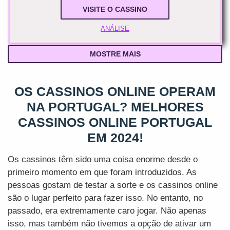
VISITE O CASSINO
ANÁLISE
MOSTRE MAIS
OS CASSINOS ONLINE OPERAM
NA PORTUGAL? MELHORES
CASSINOS ONLINE PORTUGAL
EM 2024!
Os cassinos têm sido uma coisa enorme desde o
primeiro momento em que foram introduzidos. As
pessoas gostam de testar a sorte e os cassinos online
são o lugar perfeito para fazer isso. No entanto, no
passado, era extremamente caro jogar. Não apenas
isso, mas também não tivemos a opção de ativar um