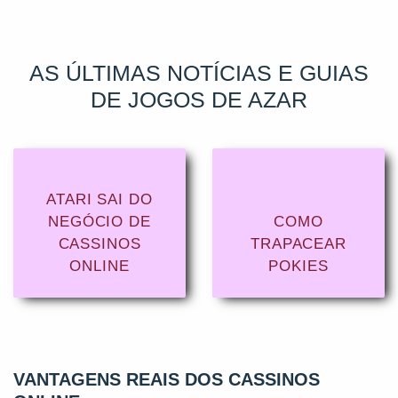
AS ÚLTIMAS NOTÍCIAS E GUIAS
DE JOGOS DE AZAR
Atari sai do negócio de cassinos online
Como trapacear Pokies
ATARI SAI DO
NEGÓCIO DE
COMO
CASSINOS
TRAPACEAR
ONLINE
POKIES
VANTAGENS REAIS DOS CASSINOS