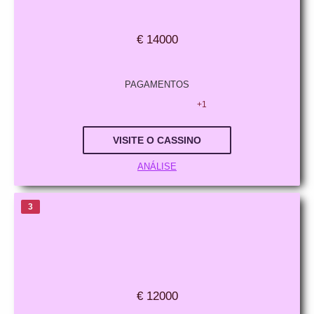
€ 14000
PAGAMENTOS
+1
VISITE O CASSINO
ANÁLISE
3
€ 12000