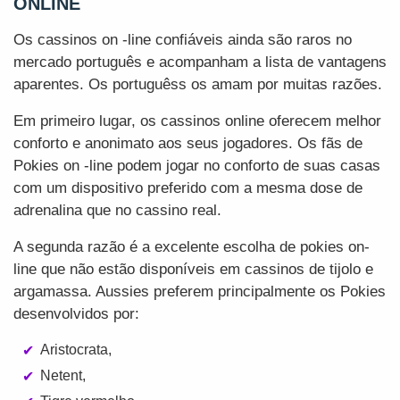
ONLINE
Os cassinos on -line confiáveis ainda são raros no
mercado português e acompanham a lista de vantagens
aparentes. Os portuguêss os amam por muitas razões.
Em primeiro lugar, os cassinos online oferecem melhor
conforto e anonimato aos seus jogadores. Os fãs de
Pokies on -line podem jogar no conforto de suas casas
com um dispositivo preferido com a mesma dose de
adrenalina que no cassino real.
A segunda razão é a excelente escolha de pokies on-
line que não estão disponíveis em cassinos de tijolo e
argamassa. Aussies preferem principalmente os Pokies
desenvolvidos por:
Aristocrata,
Netent,