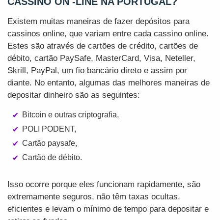
CASSINO ON -LINE NA PORTUGAL?
Existem muitas maneiras de fazer depósitos para
cassinos online, que variam entre cada cassino online.
Estes são através de cartões de crédito, cartões de
débito, cartão PaySafe, MasterCard, Visa, Neteller,
Skrill, PayPal, um fio bancário direto e assim por
diante. No entanto, algumas das melhores maneiras de
depositar dinheiro são as seguintes:
Bitcoin e outras criptografia,
POLI PODENT,
Cartão paysafe,
Cartão de débito.
Isso ocorre porque eles funcionam rapidamente, são
extremamente seguros, não têm taxas ocultas,
eficientes e levam o mínimo de tempo para depositar e