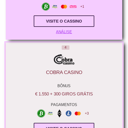
+1
VISITE O CASSINO
ANÁLISE
4
COBRA CASINO
BÔNUS
€ 1.550 + 300 GIROS GRÁTIS
PAGAMENTOS
+3