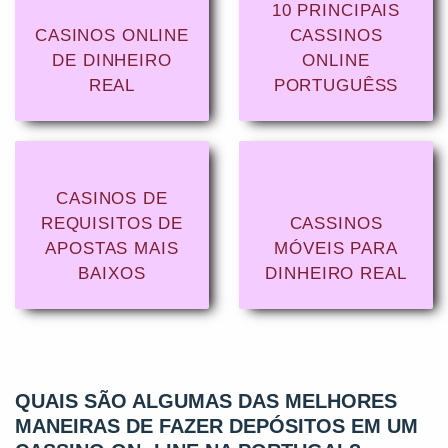
10 PRINCIPAIS
CASINOS ONLINE
CASSINOS
DE DINHEIRO
ONLINE
REAL
PORTUGUÊSS
Casinos de requisitos de apostas mais baixos
Cassinos móveis para dinheir
CASINOS DE
REQUISITOS DE
CASSINOS
APOSTAS MAIS
MÓVEIS PARA
BAIXOS
DINHEIRO REAL
QUAIS SÃO ALGUMAS DAS MELHORES
MANEIRAS DE FAZER DEPÓSITOS EM UM