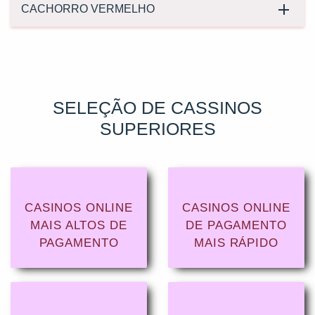
CACHORRO VERMELHO
SELEÇÃO DE CASSINOS
SUPERIORES
Casinos online mais altos de pagamento
Casinos online de pagamento
CASINOS ONLINE
CASINOS ONLINE
MAIS ALTOS DE
DE PAGAMENTO
PAGAMENTO
MAIS RÁPIDO
Casinos online de dinheiro real
10 principais cassinos online