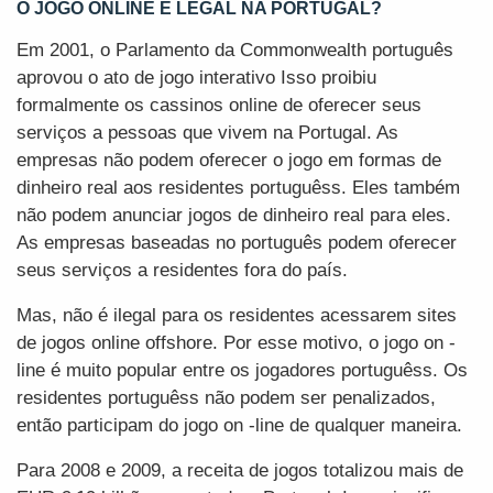
O JOGO ONLINE É LEGAL NA PORTUGAL?
Em 2001, o Parlamento da Commonwealth português
aprovou o ato de jogo interativo Isso proibiu
formalmente os cassinos online de oferecer seus
serviços a pessoas que vivem na Portugal. As
empresas não podem oferecer o jogo em formas de
dinheiro real aos residentes portuguêss. Eles também
não podem anunciar jogos de dinheiro real para eles.
As empresas baseadas no português podem oferecer
seus serviços a residentes fora do país.
Mas, não é ilegal para os residentes acessarem sites
de jogos online offshore. Por esse motivo, o jogo on -
line é muito popular entre os jogadores portuguêss. Os
residentes portuguêss não podem ser penalizados,
então participam do jogo on -line de qualquer maneira.
Para 2008 e 2009, a receita de jogos totalizou mais de