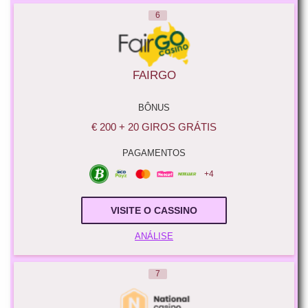
6
FAIRGO
BÔNUS
€ 200 + 20 GIROS GRÁTIS
PAGAMENTOS
+4
VISITE O CASSINO
ANÁLISE
7