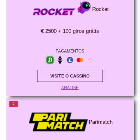
Rocket
€ 2500 + 100 giros grátis
PAGAMENTOS
+1
VISITE O CASSINO
ANÁLISE
2
Parimatch