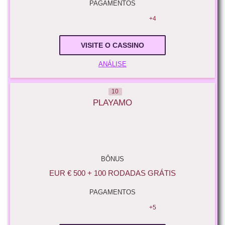
PAGAMENTOS
+4
VISITE O CASSINO
ANÁLISE
10
PLAYAMO
BÔNUS
EUR € 500 + 100 RODADAS GRÁTIS
PAGAMENTOS
+5