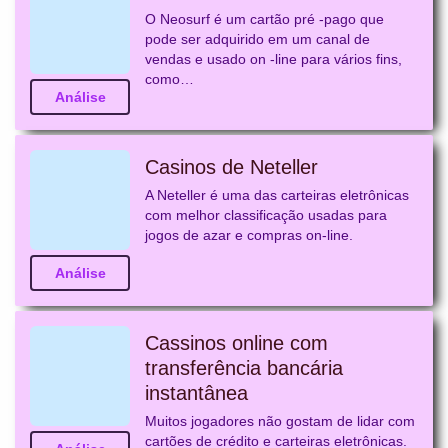
O Neosurf é um cartão pré -pago que
pode ser adquirido em um canal de
vendas e usado on -line para vários fins,
como…
Análise
Casinos de Neteller
A Neteller é uma das carteiras eletrônicas
com melhor classificação usadas para
jogos de azar e compras on-line.
Análise
Cassinos online com
transferência bancária
instantânea
Muitos jogadores não gostam de lidar com
cartões de crédito e carteiras eletrônicas.