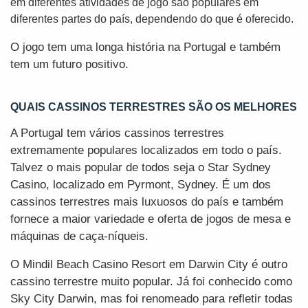
em diferentes atividades de jogo são populares em
diferentes partes do país, dependendo do que é oferecido.
O jogo tem uma longa história na Portugal e também
tem um futuro positivo.
QUAIS CASSINOS TERRESTRES SÃO OS MELHORES
A Portugal tem vários cassinos terrestres
extremamente populares localizados em todo o país.
Talvez o mais popular de todos seja o Star Sydney
Casino, localizado em Pyrmont, Sydney. É um dos
cassinos terrestres mais luxuosos do país e também
fornece a maior variedade e oferta de jogos de mesa e
máquinas de caça-níqueis.
O Mindil Beach Casino Resort em Darwin City é outro
cassino terrestre muito popular. Já foi conhecido como
Sky City Darwin, mas foi renomeado para refletir todas