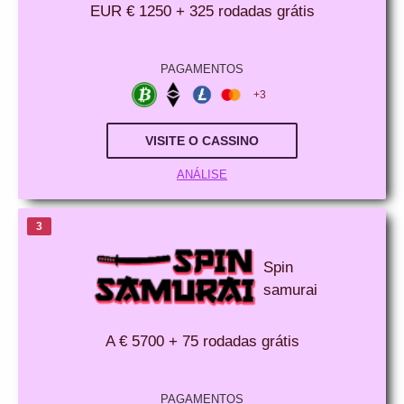
EUR € 1250 + 325 rodadas grátis
PAGAMENTOS
+3
VISITE O CASSINO
ANÁLISE
3
Spin
samurai
A € 5700 + 75 rodadas grátis
PAGAMENTOS