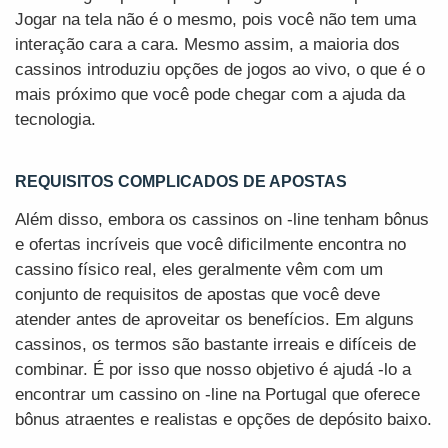
Jogar na tela não é o mesmo, pois você não tem uma
interação cara a cara. Mesmo assim, a maioria dos
cassinos introduziu opções de jogos ao vivo, o que é o
mais próximo que você pode chegar com a ajuda da
tecnologia.
REQUISITOS COMPLICADOS DE APOSTAS
Além disso, embora os cassinos on -line tenham bônus
e ofertas incríveis que você dificilmente encontra no
cassino físico real, eles geralmente vêm com um
conjunto de requisitos de apostas que você deve
atender antes de aproveitar os benefícios. Em alguns
cassinos, os termos são bastante irreais e difíceis de
combinar. É por isso que nosso objetivo é ajudá -lo a
encontrar um cassino on -line na Portugal que oferece
bônus atraentes e realistas e opções de depósito baixo.