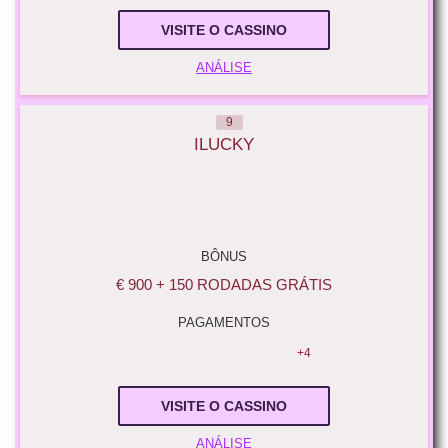
VISITE O CASSINO
ANÁLISE
9
ILUCKY
BÔNUS
€ 900 + 150 RODADAS GRÁTIS
PAGAMENTOS
+4
VISITE O CASSINO
ANÁLISE