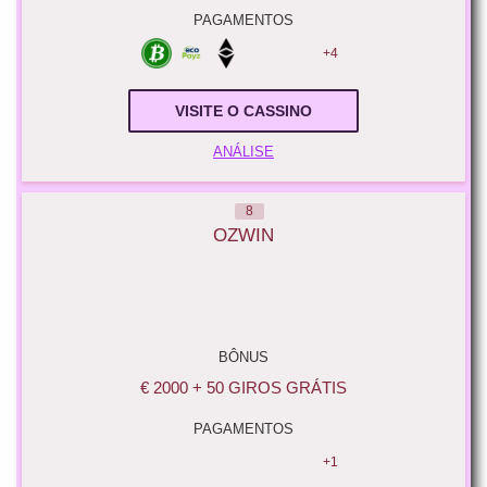
PAGAMENTOS
+4
VISITE O CASSINO
ANÁLISE
8
OZWIN
BÔNUS
€ 2000 + 50 GIROS GRÁTIS
PAGAMENTOS
+1