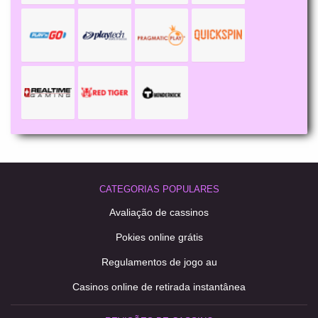
CATEGORIAS POPULARES
Avaliação de cassinos
Pokies online grátis
Regulamentos de jogo au
Casinos online de retirada instantânea