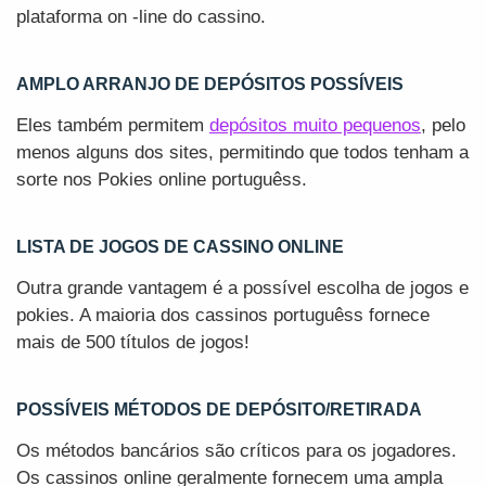
plataforma on -line do cassino.
AMPLO ARRANJO DE DEPÓSITOS POSSÍVEIS
Eles também permitem
depósitos muito pequenos
, pelo
menos alguns dos sites, permitindo que todos tenham a
sorte nos Pokies online portuguêss.
LISTA DE JOGOS DE CASSINO ONLINE
Outra grande vantagem é a possível escolha de jogos e
pokies. A maioria dos cassinos portuguêss fornece
mais de 500 títulos de jogos!
POSSÍVEIS MÉTODOS DE DEPÓSITO/RETIRADA
Os métodos bancários são críticos para os jogadores.
Os cassinos online geralmente fornecem uma ampla