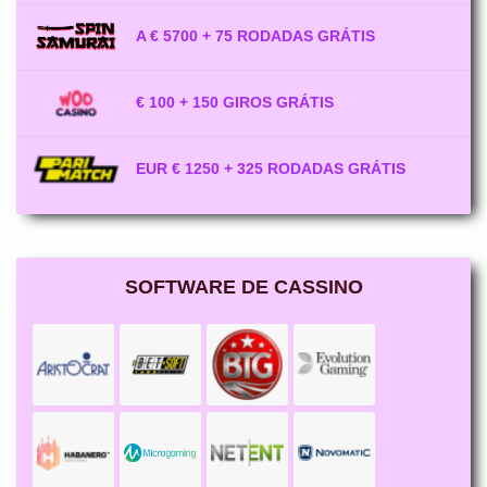
A € 5700 + 75 RODADAS GRÁTIS
€ 100 + 150 GIROS GRÁTIS
EUR € 1250 + 325 RODADAS GRÁTIS
SOFTWARE DE CASSINO