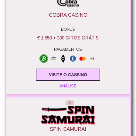
COBRA CASINO
BÔNUS
€ 1.550 + 300 GIROS GRÁTIS
PAGAMENTOS
+3
VISITE O CASSINO
ANÁLISE
6
SPIN SAMURAI