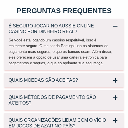
PERGUNTAS FREQUENTES
É SEGURO JOGAR NO AUSSIE ONLINE
CASINO POR DINHEIRO REAL?
Se você está jogando um cassino respeitável, isso é
realmente seguro. O melhor da Portugal usa os sistemas de
pagamento mais seguros, o que os bancos usam. Além disso,
eles oferecem a opção de usar uma carteira eletrônica para
pagamentos e saques, o que só aprimora sua segurança.
QUAIS MOEDAS SÃO ACEITAS?
QUAIS MÉTODOS DE PAGAMENTO SÃO
ACEITOS?
QUAIS ORGANIZAÇÕES LIDAM COM O VÍCIO
EM JOGOS DE AZAR NO PAÍS?