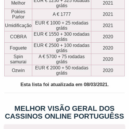
EUR € 1250 + 325 rodadas
Melhor
2021
grátis
Pokies
A € 1777
2021
Parlor
EUR € 1000 + 25 rodadas
Umidificação
2021
grátis
EUR € 1550 + 300 rodadas
COBRA
2020
grátis
EUR € 2500 + 100 rodadas
Foguete
2020
grátis
Spin
A € 5700 + 75 rodadas
2020
samurai
grátis
EUR € 2000 + 50 rodadas
Ozwin
2020
grátis
Esta lista foi atualizada em 08/03/2021.
MELHOR VISÃO GERAL DOS
CASSINOS ONLINE PORTUGUÊSS