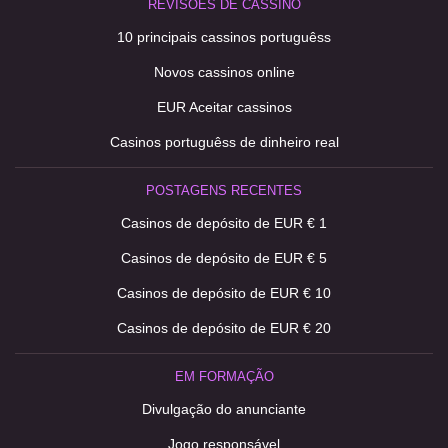
REVISÕES DE CASSINO
10 principais cassinos portuguêss
Novos cassinos online
EUR Aceitar cassinos
Casinos portuguêss de dinheiro real
POSTAGENS RECENTES
Casinos de depósito de EUR € 1
Casinos de depósito de EUR € 5
Casinos de depósito de EUR € 10
Casinos de depósito de EUR € 20
EM FORMAÇÃO
Divulgação do anunciante
Jogo responsável