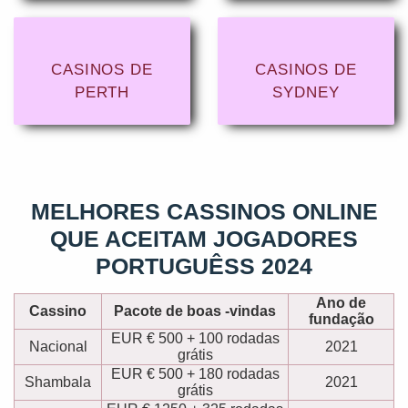
Casinos de Perth
Casinos de Sydney
CASINOS DE
CASINOS DE
PERTH
SYDNEY
MELHORES CASSINOS ONLINE
QUE ACEITAM JOGADORES
PORTUGUÊSS 2024
Ano de
Cassino
Pacote de boas -vindas
fundação
EUR € 500 + 100 rodadas
Nacional
2021
grátis
EUR € 500 + 180 rodadas
Shambala
2021
grátis