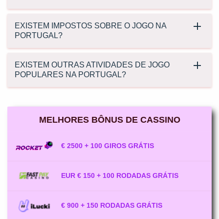
EXISTEM IMPOSTOS SOBRE O JOGO NA
PORTUGAL?
EXISTEM OUTRAS ATIVIDADES DE JOGO
POPULARES NA PORTUGAL?
MELHORES BÔNUS DE CASSINO
€ 2500 + 100 GIROS GRÁTIS
EUR € 150 + 100 RODADAS GRÁTIS
€ 900 + 150 RODADAS GRÁTIS