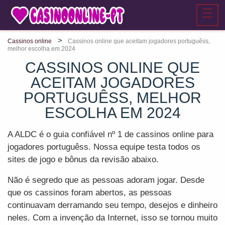
>
Cassinos online
Cassinos online que aceitam jogadores portuguêss,
melhor escolha em 2024
CASSINOS ONLINE QUE
ACEITAM JOGADORES
PORTUGUÊSS, MELHOR
ESCOLHA EM 2024
A ALDC é o guia confiável nº 1 de cassinos online para
jogadores portuguêss. Nossa equipe testa todos os
sites de jogo e bônus da revisão abaixo.
Não é segredo que as pessoas adoram jogar. Desde
que os cassinos foram abertos, as pessoas
continuavam derramando seu tempo, desejos e dinheiro
neles. Com a invenção da Internet, isso se tornou muito