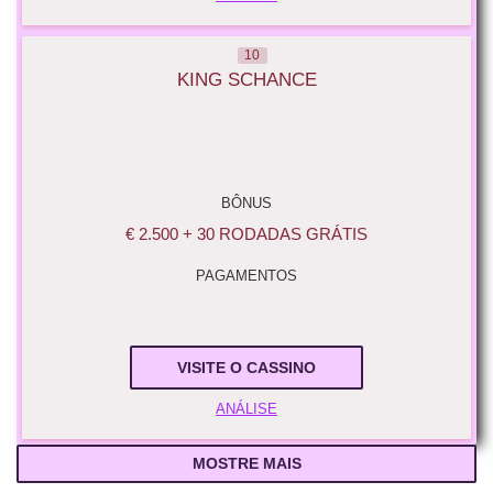
10
KING SCHANCE
BÔNUS
€ 2.500 + 30 RODADAS GRÁTIS
PAGAMENTOS
VISITE O CASSINO
ANÁLISE
MOSTRE MAIS