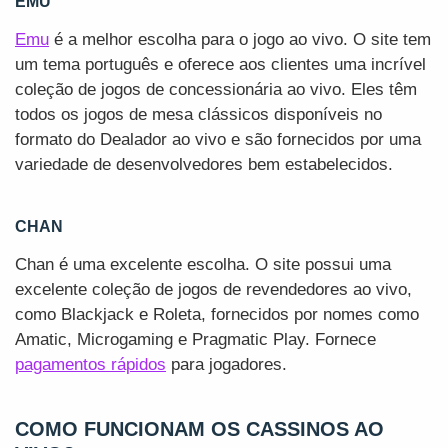
EMU
Emu
é a melhor escolha para o jogo ao vivo. O site tem
um tema português e oferece aos clientes uma incrível
coleção de jogos de concessionária ao vivo. Eles têm
todos os jogos de mesa clássicos disponíveis no
formato do Dealador ao vivo e são fornecidos por uma
variedade de desenvolvedores bem estabelecidos.
CHAN
Chan é uma excelente escolha. O site possui uma
excelente coleção de jogos de revendedores ao vivo,
como Blackjack e Roleta, fornecidos por nomes como
Amatic, Microgaming e Pragmatic Play. Fornece
pagamentos rápidos
para jogadores.
COMO FUNCIONAM OS CASSINOS AO