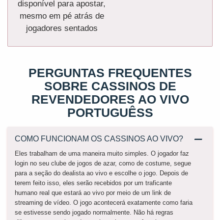
disponível para apostar,
mesmo em pé atrás de
jogadores sentados
PERGUNTAS FREQUENTES
SOBRE CASSINOS DE
REVENDEDORES AO VIVO
PORTUGUÊSS
COMO FUNCIONAM OS CASSINOS AO VIVO?
Eles trabalham de uma maneira muito simples. O jogador faz
login no seu clube de jogos de azar, como de costume, segue
para a seção do dealista ao vivo e escolhe o jogo. Depois de
terem feito isso, eles serão recebidos por um traficante
humano real que estará ao vivo por meio de um link de
streaming de vídeo. O jogo acontecerá exatamente como faria
se estivesse sendo jogado normalmente. Não há regras