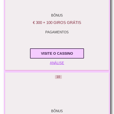
BÔNUS
€ 300 + 100 GIROS GRÁTIS
PAGAMENTOS
VISITE O CASSINO
ANÁLISE
10
BÔNUS