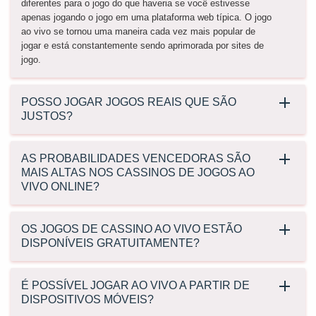
diferentes para o jogo do que haveria se você estivesse
apenas jogando o jogo em uma plataforma web típica. O jogo
ao vivo se tornou uma maneira cada vez mais popular de
jogar e está constantemente sendo aprimorada por sites de
jogo.
POSSO JOGAR JOGOS REAIS QUE SÃO
JUSTOS?
AS PROBABILIDADES VENCEDORAS SÃO
MAIS ALTAS NOS CASSINOS DE JOGOS AO
VIVO ONLINE?
OS JOGOS DE CASSINO AO VIVO ESTÃO
DISPONÍVEIS GRATUITAMENTE?
É POSSÍVEL JOGAR AO VIVO A PARTIR DE
DISPOSITIVOS MÓVEIS?