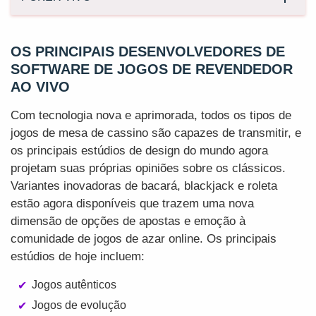
OS PRINCIPAIS DESENVOLVEDORES DE
SOFTWARE DE JOGOS DE REVENDEDOR
AO VIVO
Com tecnologia nova e aprimorada, todos os tipos de
jogos de mesa de cassino são capazes de transmitir, e
os principais estúdios de design do mundo agora
projetam suas próprias opiniões sobre os clássicos.
Variantes inovadoras de bacará, blackjack e roleta
estão agora disponíveis que trazem uma nova
dimensão de opções de apostas e emoção à
comunidade de jogos de azar online. Os principais
estúdios de hoje incluem:
Jogos autênticos
Jogos de evolução