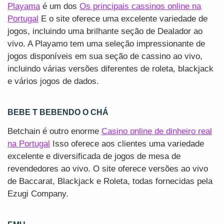
Playama
é um dos
Os principais cassinos online na
Portugal
E o site oferece uma excelente variedade de
jogos, incluindo uma brilhante seção de Dealador ao
vivo. A Playamo tem uma seleção impressionante de
jogos disponíveis em sua seção de cassino ao vivo,
incluindo várias versões diferentes de roleta, blackjack
e vários jogos de dados.
BEBE T BEBENDO O CHÁ
Betchain é outro enorme
Casino online de dinheiro real
na Portugal
Isso oferece aos clientes uma variedade
excelente e diversificada de jogos de mesa de
revendedores ao vivo. O site oferece versões ao vivo
de Baccarat, Blackjack e Roleta, todas fornecidas pela
Ezugi Company.