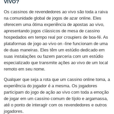
VIVO?
Os cassinos de revendedores ao vivo são toda a raiva
na comunidade global de jogos de azar online. Eles
oferecem uma ótima experiência de apostas ao vivo,
apresentando jogos clássicos de mesa de cassino
hospedados em tempo real por croupiers de boa-fé.
As
plataformas de jogo ao vivo on -line funcionam de uma
de duas maneiras. Eles têm um estúdio dedicado em
suas instalações ou fazem parceria com um estúdio
especializado que transmite ações ao vivo de um local
remoto em seu nome.
Qualquer que seja a rota que um cassino online toma, a
experiência do jogador é a mesma. Os jogadores
participam do jogo de ação ao vivo com toda a emoção
de jogar em um cassino comum de tijolo e argamassa,
até o ponto de interagir com os revendedores e outros
jogadores.