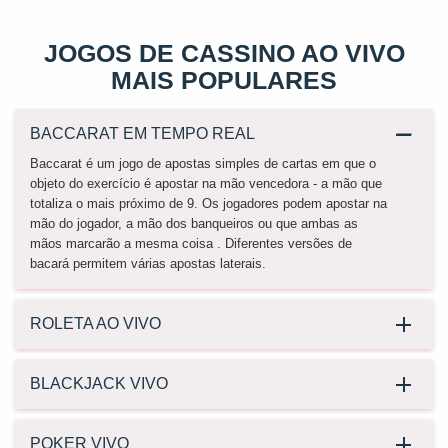
JOGOS DE CASSINO AO VIVO
MAIS POPULARES
BACCARAT EM TEMPO REAL
Baccarat é um jogo de apostas simples de cartas em que o
objeto do exercício é apostar na mão vencedora - a mão que
totaliza o mais próximo de 9. Os jogadores podem apostar na
mão do jogador, a mão dos banqueiros ou que ambas as
mãos marcarão a mesma coisa . Diferentes versões de
bacará permitem várias apostas laterais.
ROLETA AO VIVO
BLACKJACK VIVO
POKER VIVO