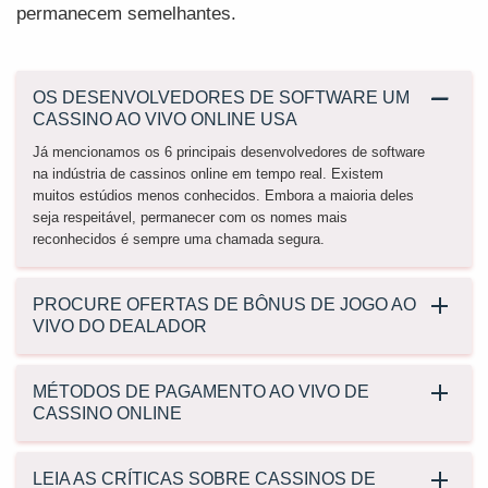
permanecem semelhantes.
OS DESENVOLVEDORES DE SOFTWARE UM
CASSINO AO VIVO ONLINE USA
Já mencionamos os 6 principais desenvolvedores de software
na indústria de cassinos online em tempo real. Existem
muitos estúdios menos conhecidos. Embora a maioria deles
seja respeitável, permanecer com os nomes mais
reconhecidos é sempre uma chamada segura.
PROCURE OFERTAS DE BÔNUS DE JOGO AO
VIVO DO DEALADOR
MÉTODOS DE PAGAMENTO AO VIVO DE
CASSINO ONLINE
LEIA AS CRÍTICAS SOBRE CASSINOS DE