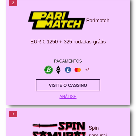
2
Parimatch
EUR € 1250 + 325 rodadas grátis
PAGAMENTOS
+3
VISITE O CASSINO
ANÁLISE
3
Spin
samurai