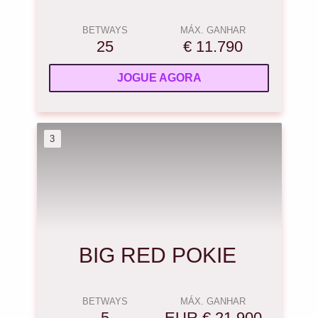
BETWAYS
MÁX. GANHAR
25
€ 11.790
JOGUE AGORA
3
BIG RED POKIE
BETWAYS
MÁX. GANHAR
5
EUR € 21.900