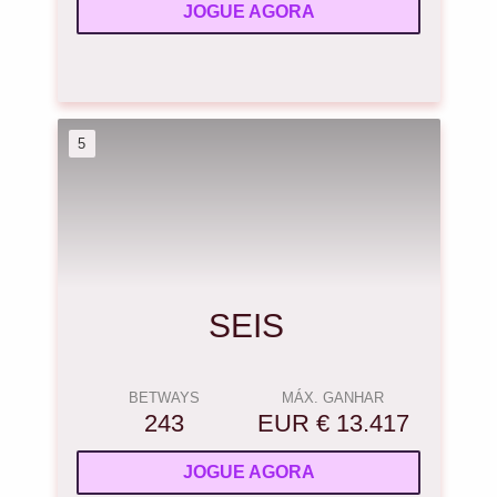
JOGUE AGORA
5
SEIS
BETWAYS
MÁX. GANHAR
243
EUR € 13.417
JOGUE AGORA