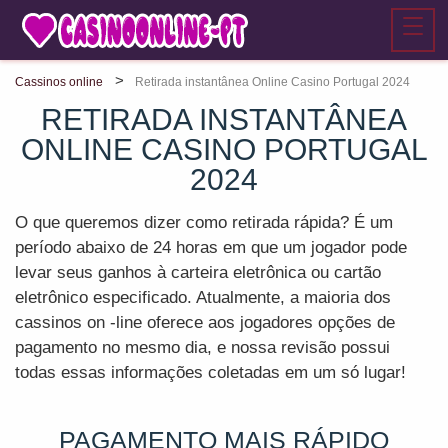
>
Cassinos online
Retirada instantânea Online Casino Portugal 2024
RETIRADA INSTANTÂNEA
ONLINE CASINO PORTUGAL
2024
O que queremos dizer como retirada rápida? É um
período abaixo de 24 horas em que um jogador pode
levar seus ganhos à carteira eletrônica ou cartão
eletrônico especificado. Atualmente, a maioria dos
cassinos on -line oferece aos jogadores opções de
pagamento no mesmo dia, e nossa revisão possui
todas essas informações coletadas em um só lugar!
PAGAMENTO MAIS RÁPIDO