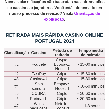
Nossas classificações são baseadas nas informações
de cassinos e jogadores. Você está interessado em
nosso processo de revisão? Visita
Orientação de
explicação
.
RETIRADA MAIS RÁPIDA CASINO ONLINE
PORTUGAL 2024
Método de
Tempo médio
Classificação
Cassino
retirada
de retirada
Crypto,
#1
Foguete
Ecopayz,
~ 15-30 minutos
Neosurf
#2
FastPay
Cripto
~ 15-30 minutos
#3
Casino4U
Cripto
~ 15-30 minutos
Spin
Ecopayz,
#4
~ 30-60 minutos
samurai
Neosurf
#5
COBRA
Cripto
~ 30-60 minutos
#6
Parimatch
Cripto
~ 30-60 minutos
Wilds
Neteller,
#7
~ 1-3 horas
pegajosos
Ecopayz