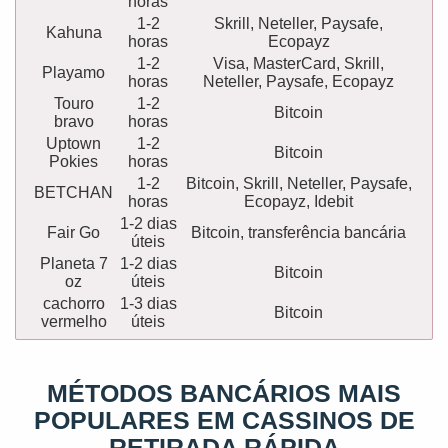
horas
1-2
Skrill, Neteller, Paysafe,
Kahuna
horas
Ecopayz
1-2
Visa, MasterCard, Skrill,
Playamo
horas
Neteller, Paysafe, Ecopayz
Touro
1-2
Bitcoin
bravo
horas
Uptown
1-2
Bitcoin
Pokies
horas
1-2
Bitcoin, Skrill, Neteller, Paysafe,
BETCHAN
horas
Ecopayz, Idebit
1-2 dias
Fair Go
Bitcoin, transferência bancária
úteis
Planeta 7
1-2 dias
Bitcoin
oz
úteis
cachorro
1-3 dias
Bitcoin
vermelho
úteis
MÉTODOS BANCÁRIOS MAIS
POPULARES EM CASSINOS DE
RETIRADA RÁPIDA