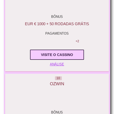
BÔNUS
EUR € 1000 + 50 RODADAS GRÁTIS
PAGAMENTOS
+2
VISITE O CASSINO
ANÁLISE
10
OZWIN
BÔNUS