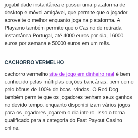
jogabilidade instantânea e possui uma plataforma de
desktop e móvel amigável, que permite que o jogador
aproveite o melhor enquanto joga na plataforma. A
Playamo também permite que o Casino de retirada
instantânea Portugal, até 4000 euros por dia, 16000
euros por semana e 50000 euros em um mês.
CACHORRO VERMELHO
cachorro vermelho
site de jogo em dinheiro real
é bem
conhecido pelas múltiplas opções bancárias, bem como
pelo bônus de 100% de boas -vindas. O Red Dog
também permite que os jogadores tenham seus ganhos
no devido tempo, enquanto disponibilizam vários jogos
para os jogadores jogarem o dia inteiro. Isso o torna
qualificado para a categoria do Fast Payout Casino
online.