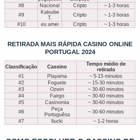
#8
Nacional
Cripto
~ 1-3 horas
Katsube
#9
Cripto
~ 1-3 horas
T.
#10
eu amei
Cripto
~ 1-3 horas
RETIRADA MAIS RÁPIDA CASINO ONLINE
PORTUGAL 2024
Tempo médio de
Classificação
Cassino
retirada
#1
Playama
~ 5-15 minutos
#2
Foguete
~ 15-30 minutos
#3
Ozwin
~ 30-60 minutos
#4
Fairgo
~ 30-60 minutos
#5
Casinomia
~ 30-60 minutos
Peça
#6
~ 30-60 minutos
Portuguêsa
#7
Ilucki
~ 1-2 horas