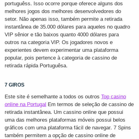
portuguêss. Isso ocorre porque oferece alguns dos
melhores jogos dos melhores desenvolvedores do
setor. Não apenas isso, também permite a retirada
instantânea de 35.000 dólares para aqueles no quadro
VIP sênior e tão baixos quanto 4000 dólares para
outros na categoria VIP. Os jogadores novos e
experientes devem experimentar uma plataforma
popular, pois pertence à categoria de cassino de
retirada rápida Portuguêsa.
7 GIROS
Este site é semelhante a todos os outros
Top casino
online na Portugal
Em termos de seleção de cassino de
retirada instantânea. Um cassino online que possui
uma das melhores plataformas móveis possui belos
gráficos com uma plataforma fácil de navegar. 7 Spins
também permitem a opção de cassino online de