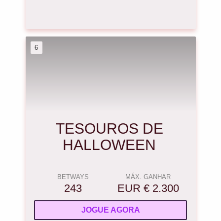
6
TESOUROS DE
HALLOWEEN
BETWAYS
MÁX. GANHAR
243
EUR € 2.300
JOGUE AGORA