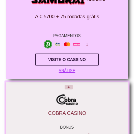
A € 5700 + 75 rodadas grátis
PAGAMENTOS
+1
VISITE O CASSINO
ANÁLISE
4
COBRA CASINO
BÔNUS