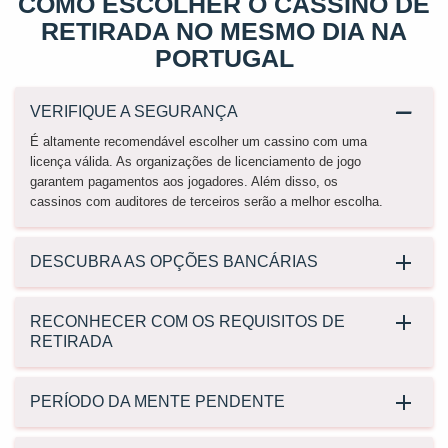
COMO ESCOLHER O CASSINO DE
RETIRADA NO MESMO DIA NA
PORTUGAL
VERIFIQUE A SEGURANÇA
É altamente recomendável escolher um cassino com uma
licença válida. As organizações de licenciamento de jogo
garantem pagamentos aos jogadores. Além disso, os
cassinos com auditores de terceiros serão a melhor escolha.
DESCUBRA AS OPÇÕES BANCÁRIAS
RECONHECER COM OS REQUISITOS DE
RETIRADA
PERÍODO DA MENTE PENDENTE