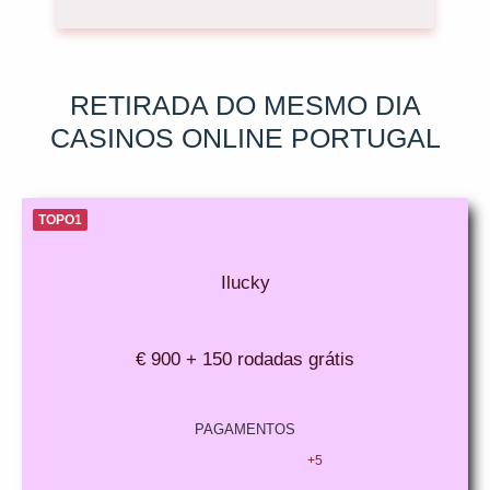
RETIRADA DO MESMO DIA
CASINOS ONLINE PORTUGAL
TOPO
1
Ilucky
€ 900 + 150 rodadas grátis
PAGAMENTOS
+5