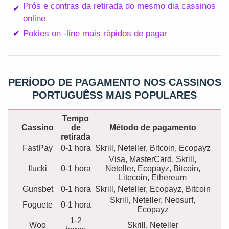
Prós e contras da retirada do mesmo dia cassinos
online
Pokies on -line mais rápidos de pagar
PERÍODO DE PAGAMENTO NOS CASSINOS
PORTUGUÊSS MAIS POPULARES
Tempo
Cassino
de
Método de pagamento
retirada
FastPay
0-1 hora
Skrill, Neteller, Bitcoin, Ecopayz
Visa, MasterCard, Skrill,
Ilucki
0-1 hora
Neteller, Ecopayz, Bitcoin,
Litecoin, Ethereum
Gunsbet
0-1 hora
Skrill, Neteller, Ecopayz, Bitcoin
Skrill, Neteller, Neosurf,
Foguete
0-1 hora
Ecopayz
1-2
Woo
Skrill, Neteller