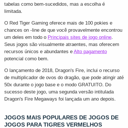
tabelas como bem-sucedidos, mas a escolha é
limitada.
O Red Tiger Gaming oferece mais de 100 pokies e
chances on -line de que você provavelmente encontrou
um deles em todo o
Principais sites de jogo online
.
Seus jogos são visualmente atraentes, mas oferecem
recursos únicos e abundantes e
Alto pagamento
potencial como bem.
O lançamento de 2018, Dragon's Fire, inclui o recurso
de multiplicador de ovos do dragão, que pode atingir até
50x durante o jogo base e o modo GRATUITO. Do
sucesso deste jogo, uma segunda versão intitulada
Dragon's Fire Megaways foi lançada um ano depois.
JOGOS MAIS POPULARES DE JOGOS DE
JOGOS PARA TIGRES VERMELHOS