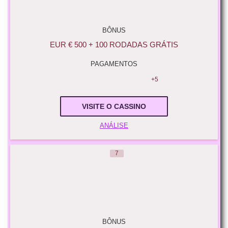
BÔNUS
EUR € 500 + 100 RODADAS GRÁTIS
PAGAMENTOS
+5
VISITE O CASSINO
ANÁLISE
7
BÔNUS