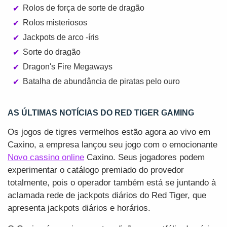
Rolos de força de sorte de dragão
Rolos misteriosos
Jackpots de arco -íris
Sorte do dragão
Dragon's Fire Megaways
Batalha de abundância de piratas pelo ouro
AS ÚLTIMAS NOTÍCIAS DO RED TIGER GAMING
Os jogos de tigres vermelhos estão agora ao vivo em
Caxino, a empresa lançou seu jogo com o emocionante
Novo cassino online
Caxino. Seus jogadores podem
experimentar o catálogo premiado do provedor
totalmente, pois o operador também está se juntando à
aclamada rede de jackpots diários do Red Tiger, que
apresenta jackpots diários e horários.