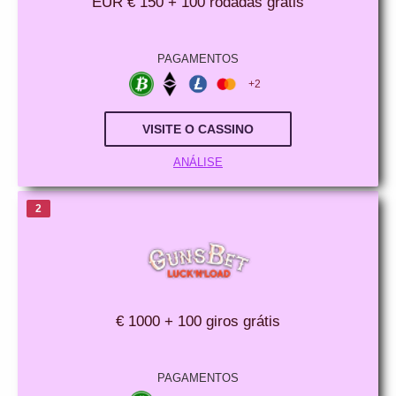
EUR € 150 + 100 rodadas grátis
PAGAMENTOS
+2
VISITE O CASSINO
ANÁLISE
2
€ 1000 + 100 giros grátis
PAGAMENTOS