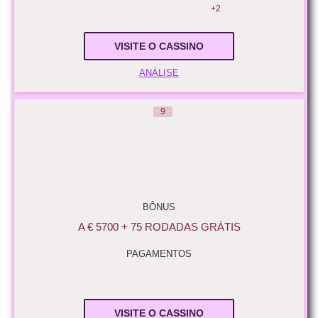
+2
VISITE O CASSINO
ANÁLISE
9
BÔNUS
A € 5700 + 75 RODADAS GRÁTIS
PAGAMENTOS
VISITE O CASSINO