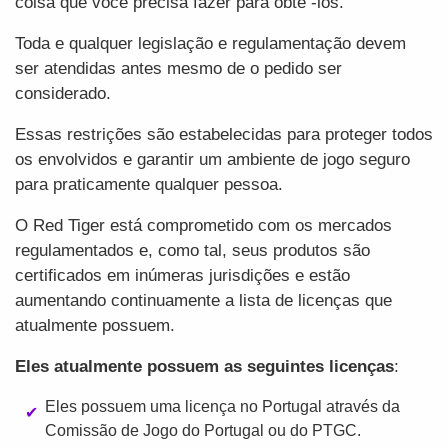
coisa que você precisa fazer para obtê -los.
Toda e qualquer legislação e regulamentação devem
ser atendidas antes mesmo de o pedido ser
considerado.
Essas restrições são estabelecidas para proteger todos
os envolvidos e garantir um ambiente de jogo seguro
para praticamente qualquer pessoa.
O Red Tiger está comprometido com os mercados
regulamentados e, como tal, seus produtos são
certificados em inúmeras jurisdições e estão
aumentando continuamente a lista de licenças que
atualmente possuem.
Eles atualmente possuem as seguintes licenças
:
Eles possuem uma licença no Portugal através da
Comissão de Jogo do Portugal ou do PTGC.