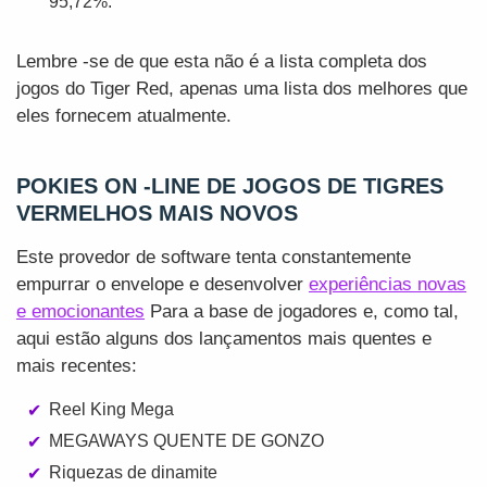
95,72%.
Lembre -se de que esta não é a lista completa dos
jogos do Tiger Red, apenas uma lista dos melhores que
eles fornecem atualmente.
POKIES ON -LINE DE JOGOS DE TIGRES
VERMELHOS MAIS NOVOS
Este provedor de software tenta constantemente
empurrar o envelope e desenvolver
experiências novas
e emocionantes
Para a base de jogadores e, como tal,
aqui estão alguns dos lançamentos mais quentes e
mais recentes:
Reel King Mega
MEGAWAYS QUENTE DE GONZO
Riquezas de dinamite