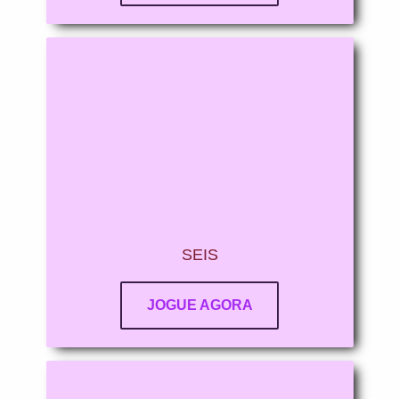
SEIS
JOGUE AGORA