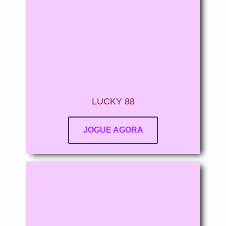
LUCKY 88
JOGUE AGORA