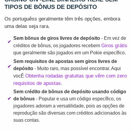
TIPOS DE BÔNUS DE DEPÓSITO
Os portuguêss geralmente têm três opções, embora
uma delas seja rara.
Sem bônus de giros livres de depósito
- Em vez de
Giros grátis
créditos de bônus, os jogadores recebem
que geralmente são jogados em um Pokie específico.
Sem requisitos de apostas sem giros livres de
depósito
- Muito raro, mas possível encontrar. Aqui
Obtenha rodadas gratuitas que vêm com zero
vocÊ
requisitos de apostas
.
Sem crédito de bônus de depósito usando código
de bônus
- Popular e usa um código específico, os
jogadores adoram a versatilidade, pois as opções de
reprodução são diversas com créditos adicionados às
suas contas.