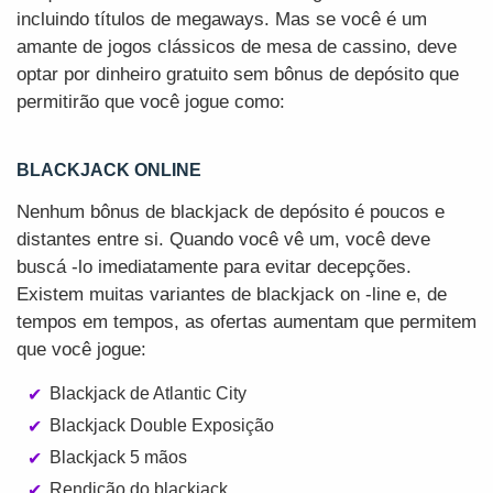
incluindo títulos de megaways. Mas se você é um
amante de jogos clássicos de mesa de cassino, deve
optar por dinheiro gratuito sem bônus de depósito que
permitirão que você jogue como:
BLACKJACK ONLINE
Nenhum bônus de blackjack de depósito é poucos e
distantes entre si. Quando você vê um, você deve
buscá -lo imediatamente para evitar decepções.
Existem muitas variantes de blackjack on -line e, de
tempos em tempos, as ofertas aumentam que permitem
que você jogue:
Blackjack de Atlantic City
Blackjack Double Exposição
Blackjack 5 mãos
Rendição do blackjack