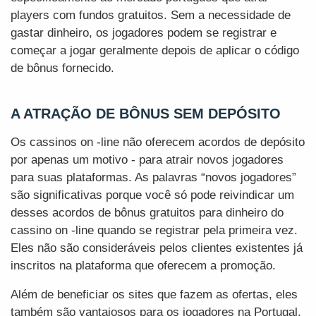
players com fundos gratuitos. Sem a necessidade de
gastar dinheiro, os jogadores podem se registrar e
começar a jogar geralmente depois de aplicar o código
de bônus fornecido.
A ATRAÇÃO DE BÔNUS SEM DEPÓSITO
Os cassinos on -line não oferecem acordos de depósito
por apenas um motivo - para atrair novos jogadores
para suas plataformas. As palavras “novos jogadores”
são significativas porque você só pode reivindicar um
desses acordos de bônus gratuitos para dinheiro do
cassino on -line quando se registrar pela primeira vez.
Eles não são consideráveis pelos clientes existentes já
inscritos na plataforma que oferecem a promoção.
Além de beneficiar os sites que fazem as ofertas, eles
também são vantajosos para os jogadores na Portugal.