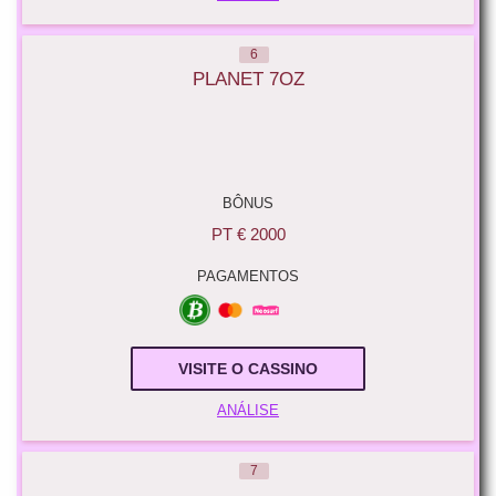
6
PLANET 7OZ
BÔNUS
PT € 2000
PAGAMENTOS
VISITE O CASSINO
ANÁLISE
7