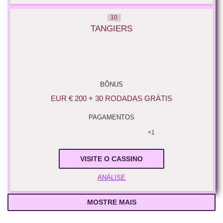
10
TANGIERS
BÔNUS
EUR € 200 + 30 RODADAS GRÁTIS
PAGAMENTOS
+1
VISITE O CASSINO
ANÁLISE
MOSTRE MAIS