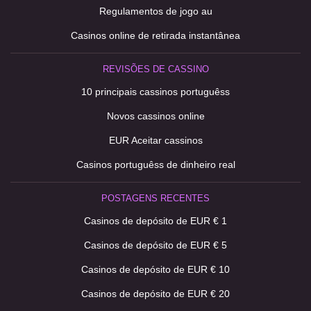
Regulamentos de jogo au
Casinos online de retirada instantânea
REVISÕES DE CASSINO
10 principais cassinos portuguêss
Novos cassinos online
EUR Aceitar cassinos
Casinos portuguêss de dinheiro real
POSTAGENS RECENTES
Casinos de depósito de EUR € 1
Casinos de depósito de EUR € 5
Casinos de depósito de EUR € 10
Casinos de depósito de EUR € 20