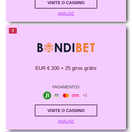
VISITE O CASSINO
ANÁLISE
3
EUR € 200 + 25 giros grátis
PAGAMENTOS
+3
VISITE O CASSINO
ANÁLISE