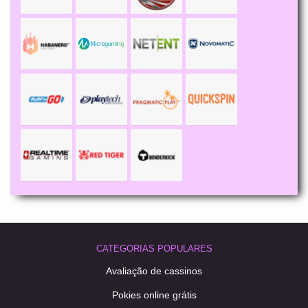
CATEGORIAS POPULARES
Avaliação de cassinos
Pokies online grátis