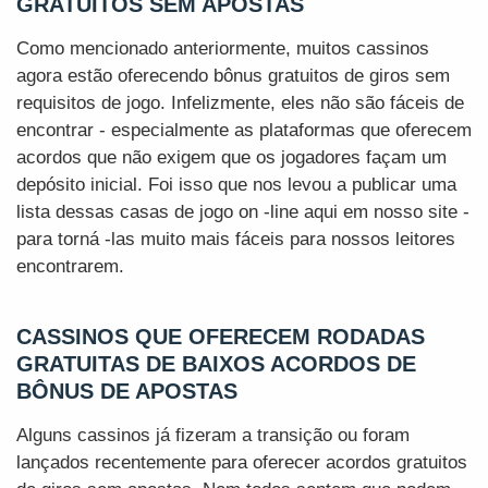
GRATUITOS SEM APOSTAS
Como mencionado anteriormente, muitos cassinos
agora estão oferecendo bônus gratuitos de giros sem
requisitos de jogo. Infelizmente, eles não são fáceis de
encontrar - especialmente as plataformas que oferecem
acordos que não exigem que os jogadores façam um
depósito inicial. Foi isso que nos levou a publicar uma
lista dessas casas de jogo on -line aqui em nosso site -
para torná -las muito mais fáceis para nossos leitores
encontrarem.
CASSINOS QUE OFERECEM RODADAS
GRATUITAS DE BAIXOS ACORDOS DE
BÔNUS DE APOSTAS
Alguns cassinos já fizeram a transição ou foram
lançados recentemente para oferecer acordos gratuitos