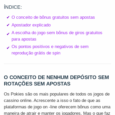
ÍNDICE:
O conceito de bônus gratuitos sem apostas
Apostador explicado
A escolha do jogo sem bônus de giros gratuitos
para apostas
Os pontos positivos e negativos de sem
reprodução grátis de spin
O CONCEITO DE NENHUM DEPÓSITO SEM
ROTAÇÕES SEM APOSTAS
Os Pokies são os mais populares de todos os jogos de
cassino online. Acrescente a isso o fato de que as
plataformas de jogo on -line oferecem bônus como uma
maneira de atrair e manter os jogadores. Mas o que faz