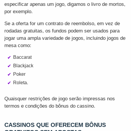
especificar apenas um jogo, digamos o livro de mortos,
por exemplo.
Se a oferta for um contrato de reembolso, em vez de
rodadas gratuitas, os fundos podem ser usados para
jogar uma ampla variedade de jogos, incluindo jogos de
mesa como:
Baccarat
Blackjack
Poker
Roleta.
Quaisquer restrições de jogo serão impressas nos
termos e condições do bônus do cassino.
CASSINOS QUE OFERECEM BÔNUS