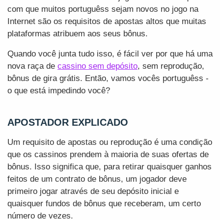
com que muitos portuguêss sejam novos no jogo na
Internet são os requisitos de apostas altos que muitas
plataformas atribuem aos seus bônus.
Quando você junta tudo isso, é fácil ver por que há uma
nova raça de
cassino sem depósito
, sem reprodução,
bônus de gira grátis. Então, vamos vocês portuguêss -
o que está impedindo você?
APOSTADOR EXPLICADO
Um requisito de apostas ou reprodução é uma condição
que os cassinos prendem à maioria de suas ofertas de
bônus. Isso significa que, para retirar quaisquer ganhos
feitos de um contrato de bônus, um jogador deve
primeiro jogar através de seu depósito inicial e
quaisquer fundos de bônus que receberam, um certo
número de vezes.