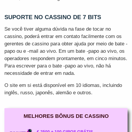
SUPORTE NO CASSINO DE 7 BITS
Se você tiver alguma dúvida na fase de tocar no
cassino, poderá entrar em contato facilmente com os
gerentes de cassino para obter ajuda por meio de bate -
papo ou e -mail ao vivo. Em um bate -papo ao vivo, os
operadores respondem prontamente, em cinco minutos.
Para escrever para o bate -papo ao vivo, não há
necessidade de entrar em nada.
O site em si está disponível em 10 idiomas, incluindo
inglês, russo, japonês, alemão e outros.
MELHORES BÔNUS DE CASSINO
€ 2500 + 100 GIROS GRÁTIS