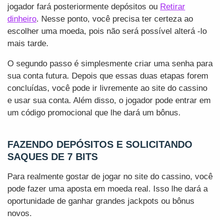
jogador fará posteriormente depósitos ou
Retirar
dinheiro
. Nesse ponto, você precisa ter certeza ao
escolher uma moeda, pois não será possível alterá -lo
mais tarde.
O segundo passo é simplesmente criar uma senha para
sua conta futura. Depois que essas duas etapas forem
concluídas, você pode ir livremente ao site do cassino
e usar sua conta. Além disso, o jogador pode entrar em
um código promocional que lhe dará um bônus.
FAZENDO DEPÓSITOS E SOLICITANDO
SAQUES DE 7 BITS
Para realmente gostar de jogar no site do cassino, você
pode fazer uma aposta em moeda real. Isso lhe dará a
oportunidade de ganhar grandes jackpots ou bônus
novos.