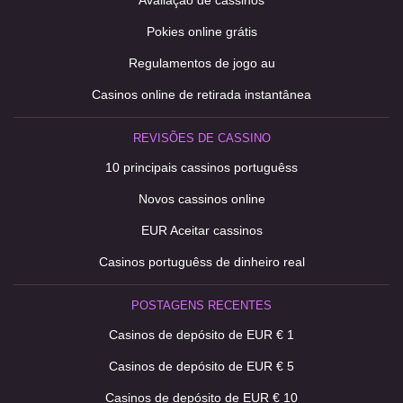
Avaliação de cassinos
Pokies online grátis
Regulamentos de jogo au
Casinos online de retirada instantânea
REVISÕES DE CASSINO
10 principais cassinos portuguêss
Novos cassinos online
EUR Aceitar cassinos
Casinos portuguêss de dinheiro real
POSTAGENS RECENTES
Casinos de depósito de EUR € 1
Casinos de depósito de EUR € 5
Casinos de depósito de EUR € 10