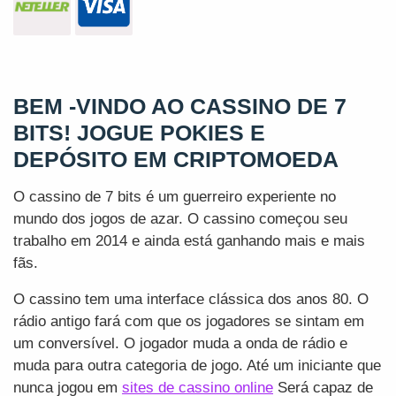
BEM -VINDO AO CASSINO DE 7
BITS! JOGUE POKIES E
DEPÓSITO EM CRIPTOMOEDA
O cassino de 7 bits é um guerreiro experiente no
mundo dos jogos de azar. O cassino começou seu
trabalho em 2014 e ainda está ganhando mais e mais
fãs.
O cassino tem uma interface clássica dos anos 80. O
rádio antigo fará com que os jogadores se sintam em
um conversível. O jogador muda a onda de rádio e
muda para outra categoria de jogo. Até um iniciante que
nunca jogou em
sites de cassino online
Será capaz de