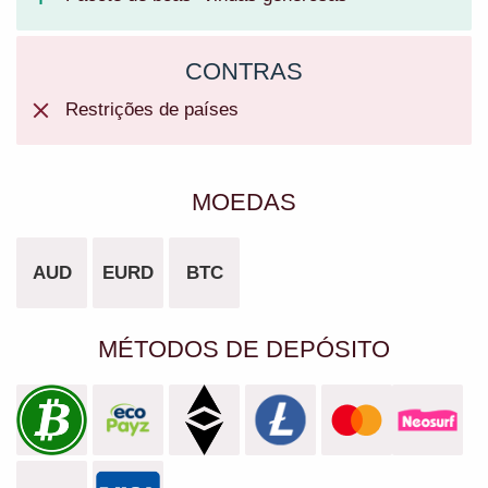
CONTRAS
Restrições de países
MOEDAS
AUD
EURD
BTC
MÉTODOS DE DEPÓSITO