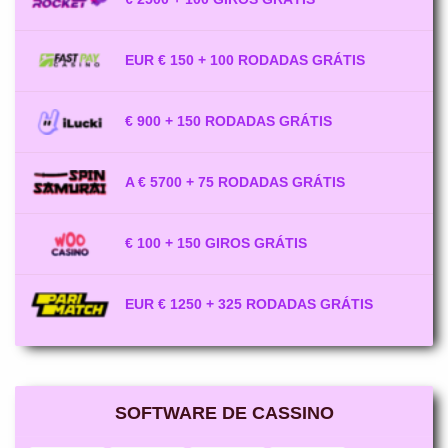
EUR € 150 + 100 RODADAS GRÁTIS
€ 900 + 150 RODADAS GRÁTIS
A € 5700 + 75 RODADAS GRÁTIS
€ 100 + 150 GIROS GRÁTIS
EUR € 1250 + 325 RODADAS GRÁTIS
SOFTWARE DE CASSINO