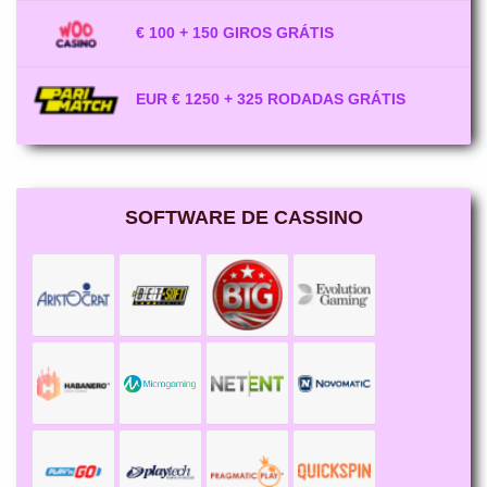
€ 100 + 150 GIROS GRÁTIS
EUR € 1250 + 325 RODADAS GRÁTIS
SOFTWARE DE CASSINO