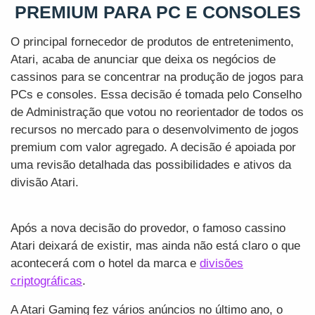
PREMIUM PARA PC E CONSOLES
O principal fornecedor de produtos de entretenimento,
Atari, acaba de anunciar que deixa os negócios de
cassinos para se concentrar na produção de jogos para
PCs e consoles. Essa decisão é tomada pelo Conselho
de Administração que votou no reorientador de todos os
recursos no mercado para o desenvolvimento de jogos
premium com valor agregado. A decisão é apoiada por
uma revisão detalhada das possibilidades e ativos da
divisão Atari.
Após a nova decisão do provedor, o famoso cassino
Atari deixará de existir, mas ainda não está claro o que
acontecerá com o hotel da marca e
divisões
criptográficas
.
A Atari Gaming fez vários anúncios no último ano, o