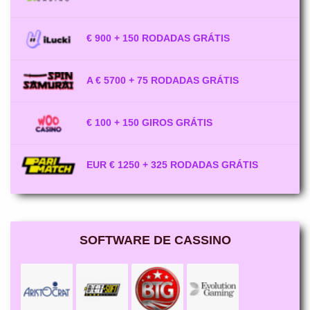
€ 900 + 150 RODADAS GRÁTIS
A € 5700 + 75 RODADAS GRÁTIS
€ 100 + 150 GIROS GRÁTIS
EUR € 1250 + 325 RODADAS GRÁTIS
SOFTWARE DE CASSINO