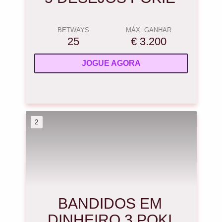
BETWAYS
MÁX. GANHAR
25
€ 3.200
JOGUE AGORA
2
BANDIDOS EM
DINHEIRO 3 POKI