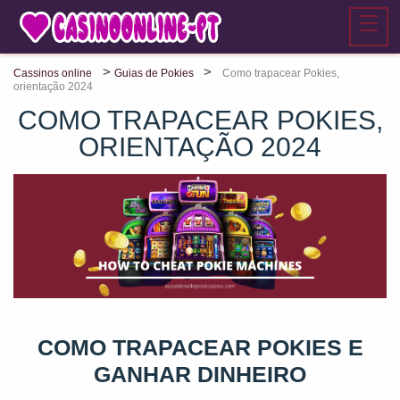
>
>
Cassinos online
Guias de Pokies
Como trapacear Pokies,
orientação 2024
COMO TRAPACEAR POKIES,
ORIENTAÇÃO 2024
COMO TRAPACEAR POKIES E
GANHAR DINHEIRO