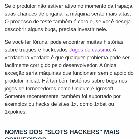
Se o produtor não estiver ativo no momento da trapaça,
suas chances de enganar a máquina serão mais altas.
O processo de teste também é caro e, se você deseja
descobrir alguns bugs, precisa investir nele.
Se você ler fóruns, pode encontrar muitas histórias
sobre truques e hackeados
Jogos de cassino
. A
verdadeira verdade é que qualquer problema pode ser
facilmente corrigido pelo desenvolvedor. A única
exceção seria máquinas que funcionam sem o apoio do
produtor inicial. Há também histórias sobre bugs nos
jogos de fornecedores como Unicum e Igrosoft.
Somente recentemente, também foi suportado por
exemplos ou hacks de sites 1x, como 1xbet ou
1xpokies.
NOMES DOS "SLOTS HACKERS" MAIS