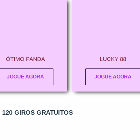
ÓTIMO PANDA
LUCKY 88
JOGUE AGORA
JOGUE AGORA
 120 GIROS GRATUITOS