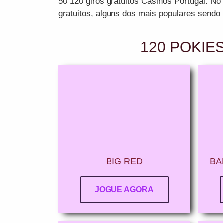
50 120 giros gratuitos Casinos Portugal. N
gratuitos, alguns dos mais populares sendo
120 POKIE
BIG RED
BA
JOGUE AGORA