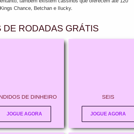
o entanto, também existem cassinos que oferecem até 120
 Kings Chance, Betchan e Ilucky.
S DE RODADAS GRÁTIS
NDIDOS DE DINHEIRO
SEIS
JOGUE AGORA
JOGUE AGORA