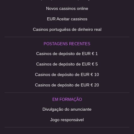
Novos cassinos online
EUR Aceitar cassinos
Casinos portuguêss de dinheiro real
POSTAGENS RECENTES
Casinos de depósito de EUR € 1
Casinos de depósito de EUR € 5
Casinos de depósito de EUR € 10
Casinos de depósito de EUR € 20
EM FORMAÇÃO
Divulgação do anunciante
Jogo responsável