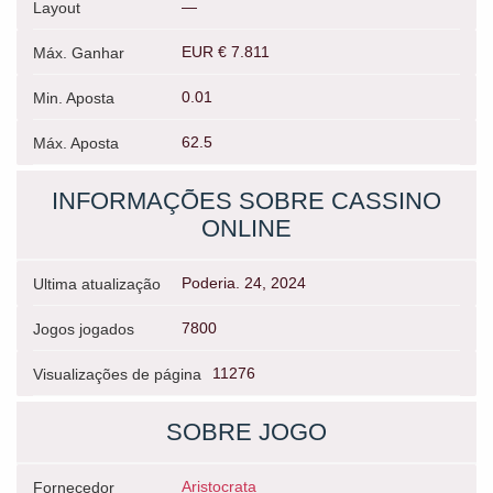
—
Layout
EUR € 7.811
Máx. Ganhar
0.01
Min. Aposta
62.5
Máx. Aposta
INFORMAÇÕES SOBRE CASSINO
ONLINE
Poderia. 24, 2024
Ultima atualização
7800
Jogos jogados
11276
Visualizações de página
SOBRE JOGO
Aristocrata
Fornecedor