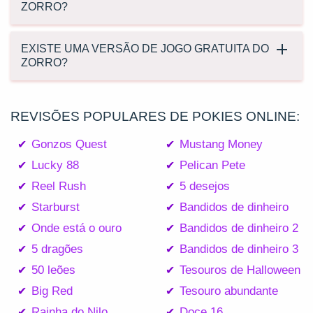
ZORRO?
EXISTE UMA VERSÃO DE JOGO GRATUITA DO
ZORRO?
REVISÕES POPULARES DE POKIES ONLINE:
Gonzos Quest
Mustang Money
Lucky 88
Pelican Pete
Reel Rush
5 desejos
Starburst
Bandidos de dinheiro
Onde está o ouro
Bandidos de dinheiro 2
5 dragões
Bandidos de dinheiro 3
50 leões
Tesouros de Halloween
Big Red
Tesouro abundante
Rainha do Nilo
Doce 16