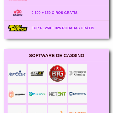
€ 100 + 150 GIROS GRÁTIS
EUR € 1250 + 325 RODADAS GRÁTIS
SOFTWARE DE CASSINO