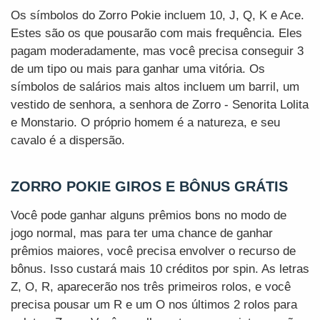
Os símbolos do Zorro Pokie incluem 10, J, Q, K e Ace.
Estes são os que pousarão com mais frequência. Eles
pagam moderadamente, mas você precisa conseguir 3
de um tipo ou mais para ganhar uma vitória. Os
símbolos de salários mais altos incluem um barril, um
vestido de senhora, a senhora de Zorro - Senorita Lolita
e Monstario. O próprio homem é a natureza, e seu
cavalo é a dispersão.
ZORRO POKIE GIROS E BÔNUS GRÁTIS
Você pode ganhar alguns prêmios bons no modo de
jogo normal, mas para ter uma chance de ganhar
prêmios maiores, você precisa envolver o recurso de
bônus. Isso custará mais 10 créditos por spin. As letras
Z, O, R, aparecerão nos três primeiros rolos, e você
precisa pousar um R e um O nos últimos 2 rolos para