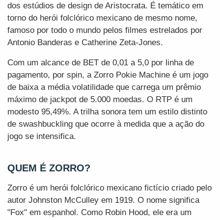
dos estúdios de design de Aristocrata. É temático em
torno do herói folclórico mexicano de mesmo nome,
famoso por todo o mundo pelos filmes estrelados por
Antonio Banderas e Catherine Zeta-Jones.
Com um alcance de BET de 0,01 a 5,0 por linha de
pagamento, por spin, a Zorro Pokie Machine é um jogo
de baixa a média volatilidade que carrega um prêmio
máximo de jackpot de 5.000 moedas. O RTP é um
modesto 95,49%. A trilha sonora tem um estilo distinto
de swashbuckling que ocorre à medida que a ação do
jogo se intensifica.
QUEM É ZORRO?
Zorro é um herói folclórico mexicano fictício criado pelo
autor Johnston McCulley em 1919. O nome significa
"Fox" em espanhol. Como Robin Hood, ele era um