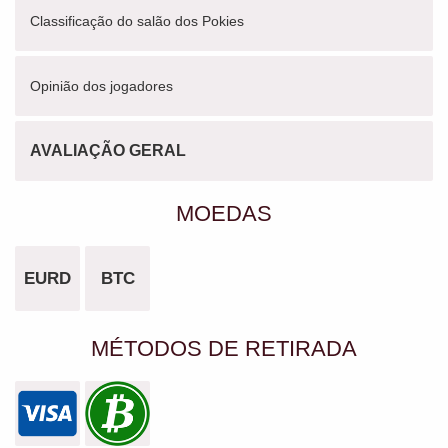
Classificação do salão dos Pokies
Opinião dos jogadores
AVALIAÇÃO GERAL
MOEDAS
EURD
BTC
MÉTODOS DE RETIRADA