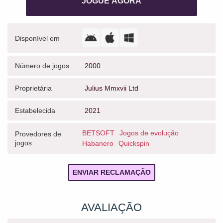
JOGUE AGORA
Disponível em
Número de jogos
2000
Proprietária
Julius Mmxvii Ltd
Estabelecida
2021
BETSOFT
Jogos de evolução
Provedores de
jogos
Habanero
Quickspin
ENVIAR RECLAMAÇÃO
AVALIAÇÃO