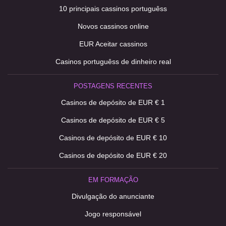
10 principais cassinos portuguêss
Novos cassinos online
EUR Aceitar cassinos
Casinos portuguêss de dinheiro real
POSTAGENS RECENTES
Casinos de depósito de EUR € 1
Casinos de depósito de EUR € 5
Casinos de depósito de EUR € 10
Casinos de depósito de EUR € 20
EM FORMAÇÃO
Divulgação do anunciante
Jogo responsável